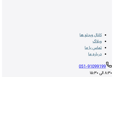
کانال ویدئو ها
وبلاگ
تماس با ما
درباره ما
051-91099199
۸:۳۰ الی ۱۵:۳۰