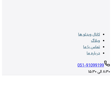
کانال ویدئو ها
وبلاگ
تماس با ما
درباره ما
051-91099199
۸:۳۰ الی ۱۵:۳۰