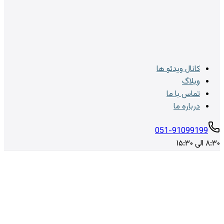
کانال ویدئو ها
وبلاگ
تماس با ما
درباره ما
051-91099199
۸:۳۰ الی ۱۵:۳۰