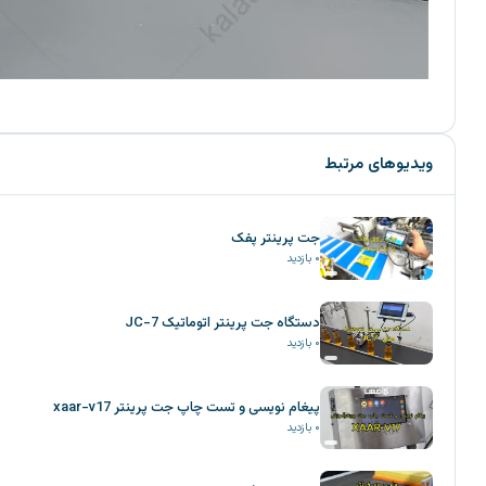
ویدیوهای مرتبط
جت پرینتر پفک
۰
بازدید
دستگاه جت پرینتر اتوماتیک JC-7
۰
بازدید
پیغام نویسی و تست چاپ جت پرینتر xaar-v17
۰
بازدید