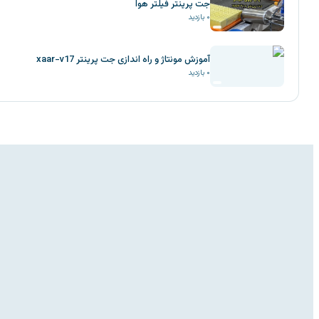
جت پرینتر فیلتر هوا
۰
بازدید
آموزش مونتاژ و راه اندازی جت پرینتر xaar-v17
۰
بازدید