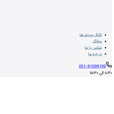
کانال ویدئو ها
وبلاگ
تماس با ما
درباره ما
051-91099199
۸:۳۰ الی ۱۵:۳۰