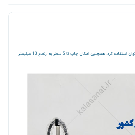
جت پرینتر jc-25 یکی از پرطرفدارترین جت پرینتر های کارتریجی می باشد. از این جت پرینتر برای چاپ تاریخ روی در بطری ، شیشه، چوب، پارچه و… می توان استفاده کرد. همچنین امکان چاپ تا 5 سطر به ارتفاع 13 میلیمتر