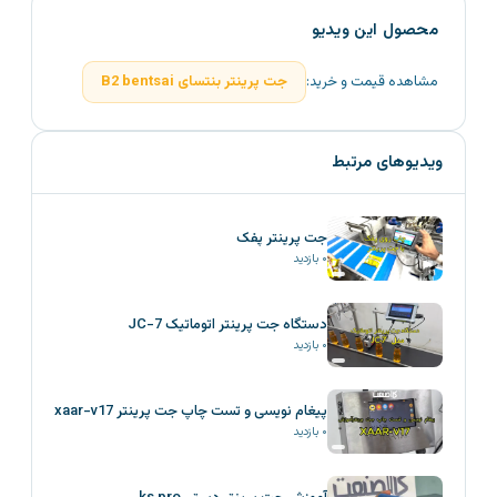
محصول این ویدیو
مشاهده قیمت و خرید:
جت پرینتر بنتسای B2 bentsai
ویدیوهای مرتبط
جت پرینتر پفک
۰
بازدید
دستگاه جت پرینتر اتوماتیک JC-7
۰
بازدید
پیغام نویسی و تست چاپ جت پرینتر xaar-v17
۰
بازدید