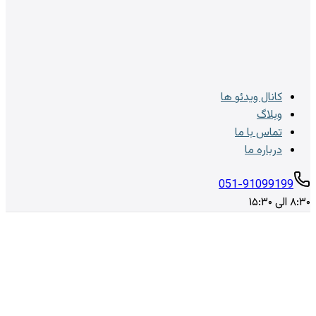
کانال ویدئو ها
وبلاگ
تماس با ما
درباره ما
051-91099199
۸:۳۰ الی ۱۵:۳۰