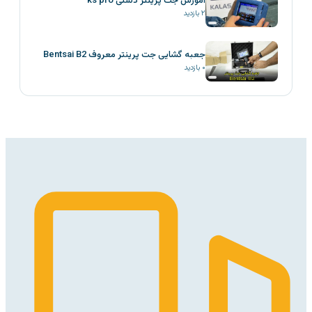
آموزش جت پرینتر دستی ks pro
۲
بازدید
جعبه گشایی جت پرینتر معروف Bentsai B2
۰
بازدید