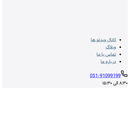
کانال ویدئو ها
وبلاگ
تماس با ما
درباره ما
051-91099199
۸:۳۰ الی ۱۵:۳۰