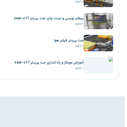
۰
بازدید
پیغام نویسی و تست چاپ جت پرینتر xaar-v17
۰
بازدید
جت پرینتر فیلتر هوا
۰
بازدید
آموزش مونتاژ و راه اندازی جت پرینتر xaar-v17
۰
بازدید