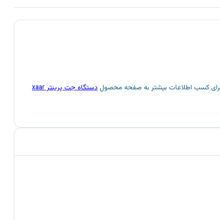
دستگاه جت پرینتر xaar