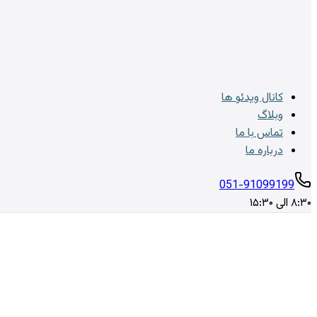
کانال ویدئو ها
وبلاگ
تماس با ما
درباره ما
051-91099199
۸:۳۰ الی ۱۵:۳۰