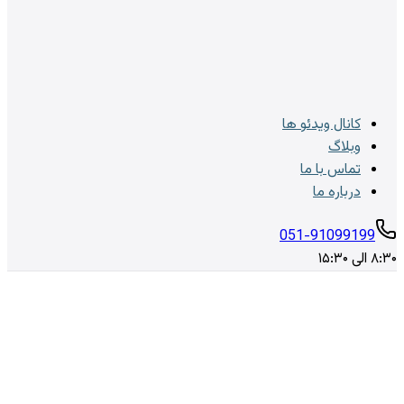
کانال ویدئو ها
وبلاگ
تماس با ما
درباره ما
051-91099199
۸:۳۰ الی ۱۵:۳۰