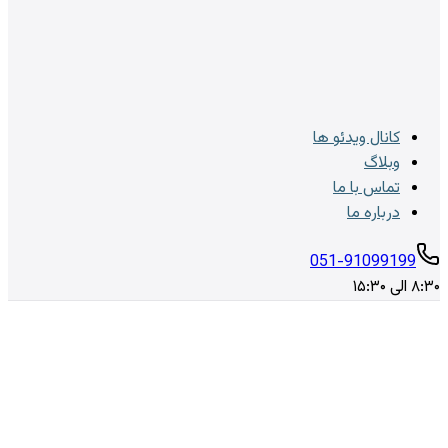
کانال ویدئو ها
وبلاگ
تماس با ما
درباره ما
051-91099199
۸:۳۰ الی ۱۵:۳۰