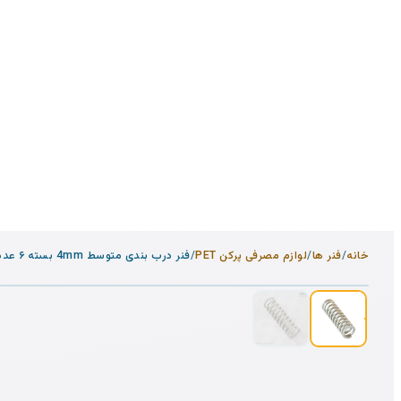
خانه
/
فنر ها
/
لوازم مصرفی پرکن PET
/
فنر درب بندی متوسط 4mm بسته ۶ عددی