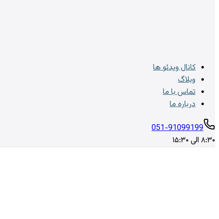
کانال ویدئو ها
وبلاگ
تماس با ما
درباره ما
051-91099199
۸:۳۰ الی ۱۵:۳۰