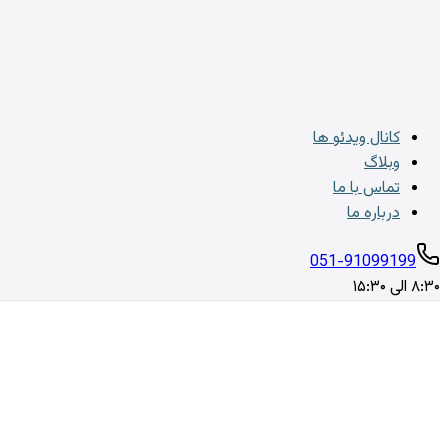
کانال ویدئو ها
وبلاگ
تماس با ما
درباره ما
051-91099199
۸:۳۰ الی ۱۵:۳۰