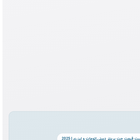
قیمت جت پرینتر دستی٬اتومات و لیزری | 2025