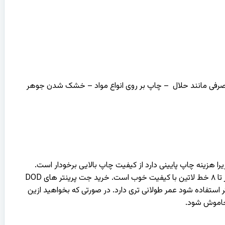
اد مصرفی مانند حلال – چاپ بر روی انواع مواد – خشک شدن جوهر
 باشد. زیرا هزینه چاپ پایینی دارد از کیفیت چاپ بالایی برخودار است.
هزینه چاپ این سری از جت پرینتر ها ۱۷ برابر کمتر از جت پرینتر های TIJ هست. ارتفاع چاپ این دستگاه ها حداقل ۶ خط فارسی و حداکثر تا ۸ خط لاتین با کیفیت خوب است. خرید جت پرینتر های DOD
اه ها هرچقدر بیشتر استفاده شود عمر طولانی تری دارد. در صورتی که بخواهید ازین
خاموش شود.