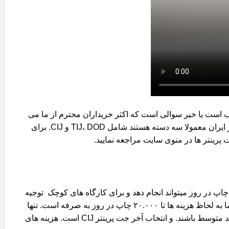
سب است یا خیر سوالی است که اکثر خریداران محترم از ما می
پرسند. ما در کالاصنعت افتخار این را داریم تا شما را برای انتخاب دستگاه مناسب راهنمایی کنیم. جت پرینتر های جوهر افشان در بازار ایران معمولا سه دسته هستند شامل TIJ، DOD و CIJ. برای
رینتر ها در منوی سایت مراجعه نمایید.
ا سقف ۲۰۰۰ چاپ در روز میتواند انجام دهد و برای کارگاه های کوچک توجیه
اقتصادی دارد. یکی از معایب این دستگاه ها گرانی کارتریج می باشد. انتخاب بعدی جت پرینتر های DOD است که قیمت بالاتری دارد اما به لحاظ هزینه ها تا ۲۰.۰۰۰ چاپ در روز به صرفه است. تنها
مشکل این دستگاه ها نگهداری و سرویس دستگاه می باشد و همین امر باعث شده این دستگاه ها مناسب کارخانه هایی با ظرفیت تولید متوسط باشند. و انتخاب آخر جت پرینتر CIJ است. هزینه های