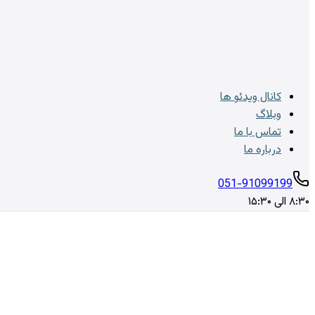
کانال ویدئو ها
وبلاگ
تماس با ما
درباره ما
051-91099199
۸:۳۰ الی ۱۵:۳۰